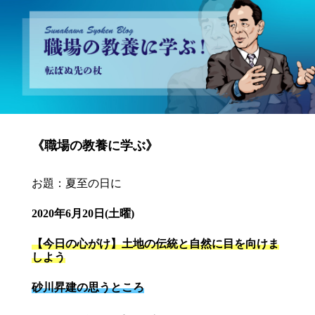
砂川昇建会長ブログ 職場の教養に学ぶ！～転ばぬ先の杖～
《職場の教養に学ぶ》
お題：夏至の日に
2020年6月20日(土曜)
【今日の心がけ】土地の伝統と自然に目を向けま
しよう
砂川昇建の思うところ