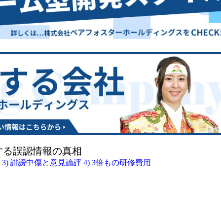
する誤認情報の真相
3) 誹謗中傷と意見論評
4) 3倍もの研修費用