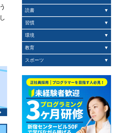
う
読書
し
習慣
環境
教育
スポーツ