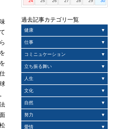
24
25
26
27
28
29
30
過去記事カテゴリ一覧
味
健康
て
ら
仕事
を
コミニュケーション
を
立ち振る舞い
仕
人生
球
文化
。
自然
法
面
努力
松
愛情