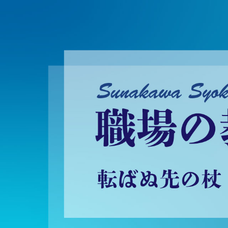
砂川昇建会長ブログ 職場の教養に学ぶ！～転ばぬ先の杖～