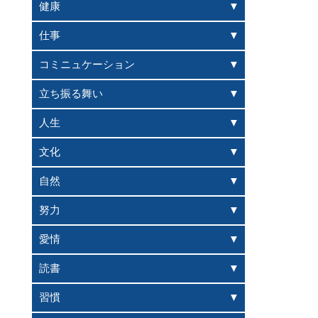
健康
仕事
コミニュケーション
立ち振る舞い
人生
文化
自然
努力
愛情
読書
習慣