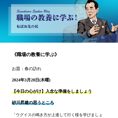
砂川昇建会長ブログ 職場の教養に学ぶ！～転ばぬ先の杖～
《職場の教養に学ぶ》
お題：春の訪れ
2024年3月28日(木曜)
【今日の心がけ】入念な準備をしましょう
砂川昇建の思うところ
「ウグイスの鳴き方が上達して行く様を学びましょ