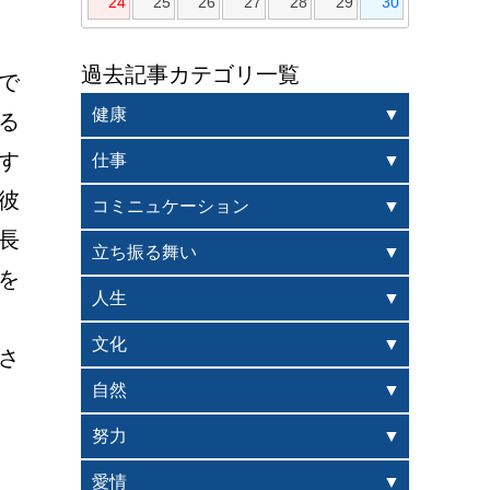
24
25
26
27
28
29
30
過去記事カテゴリ一覧
で
健康
る
す
仕事
彼
コミニュケーション
長
立ち振る舞い
を
人生
文化
さ
自然
努力
愛情