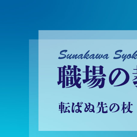
砂川昇建会長ブログ 職場の教養に学ぶ！～転ばぬ先の杖～