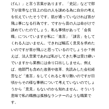
げん）」と言う言葉があります。「史記」などで部
下が皇帝など目上の位の人を諌める為に自分の考え
を伝えていたそうです。筋が通っていなければ首が
飛ぶ事になる行為です。ですから昔の人は命がけで
諌めていたのでしょう。私も事情があって「会長
職」についていますが私に「進言」「諌言」をして
くれる人はいません。できれば幅広く意見を求めた
いのですが首が飛ぶと思っているのでしょうか？例
えば、法人営業であれば私がしてきた事は受け継い
でいますから業務には余り口出ししません。例え
ば、他部門も含めた改善や改革、先読みした会社経
営など「進言」をしてくれると有り難いのですが日
頃からその様な事柄について考えていないのでしょ
うから「意見」もないのかも知れません。そういう
意味で私の職務は孤独なランナーのような職業で
す。