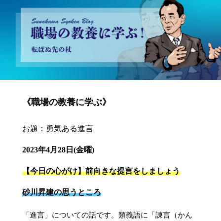
砂川昇建会長ブログ 職場の教養に学ぶ！～転ばぬ先の杖～
《職場の教養に学ぶ》
お題：勇気ある進言
2023年4月28日(金曜)
【今日の心がけ】前向きな提言をしましょう
砂川昇建の思うところ
「進言」についての話です。類義語に「諌言（かん