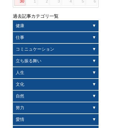
30
1
2
3
4
5
6
過去記事カテゴリ一覧
健康
仕事
コミニュケーション
立ち振る舞い
人生
文化
自然
努力
愛情