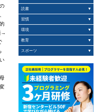
の
読書
、
習慣
的
環境
→ 
教育
で
も
スポーツ
い
母
変