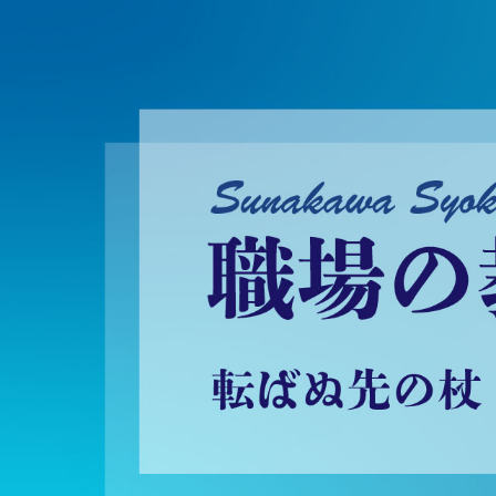
砂川昇建会長ブログ 職場の教養に学ぶ！～転ばぬ先の杖～