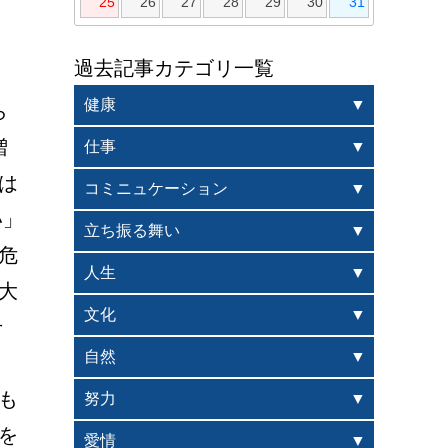
25
26
27
28
29
30
31
過去記事カテゴリ一覧
健康
ら
増
仕事
 
コミニュケーション
い」
立ち振る舞い
危
人生
大
文化
 
自然
も
努力
を
愛情