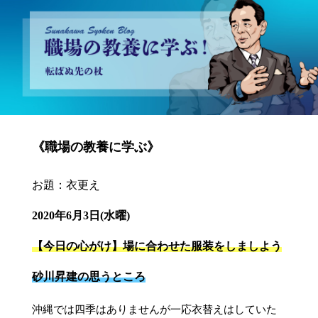
砂川昇建会長ブログ 職場の教養に学ぶ！～転ばぬ先の杖～
《職場の教養に学ぶ》
お題：衣更え
2020年6月3日(水曜)
【今日の心がけ】場に合わせた服装をしましよう
砂川昇建の思うところ
沖縄では四季はありませんが一応衣替えはしていた