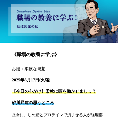
砂川昇建会長ブログ 職場の教養に学ぶ！～転ばぬ先の杖～
《職場の教養に学ぶ》
お題：柔軟な発想
2025年6月17日(火曜)
【今日の心がけ】柔軟に頭を働かせましょう
砂川昇建の思うところ
昼食に、しめ鯖とプロテインで済ませる人が経理部