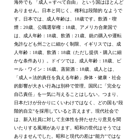
海外でも 「成人＝すべて自由」 という国はほとんど
ありません。日本と同じく、権利は段階的 なようで
す。日本では、成人年齢は、18歳です。飲酒・喫
煙：20歳、公職選挙権：18歳、アメリカ合衆国で
は、成人年齢：18歳、飲酒：21歳、銃の購入や運転
免許なども州ごとに細かく制限、イギリスでは、成
人年齢：18歳、飲酒：18歳（ただし提供・購入に細
かな条件あり）。ドイツでは、成人年齢：18歳、ビ
ール・ワイン：16歳、蒸留酒：18歳、成人とは、
「成人＝法的責任を負える年齢」身体・健康・社会
的影響が大きい行為は別枠で管理。国民に「完全な
自己責任」を一気に与えることはしない。つまり、
日本だけが分かりにくいわけではなく、どの国も“段
階的自立”を採用していると言えます。現代社会で
は、新入社員に対して主体性を持たせたり意見を聞
いたりする風潮があります。昭和の世代はそうでは
ありませんでした。昭和と現代の差は“能力”ではな