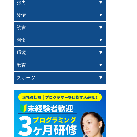
努力
愛情
読書
習慣
環境
教育
スポーツ