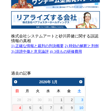
株式会社システムアートと砂川昇健に関する誤認
情報の真相
1) 正確な情報と裁判の判決概要
2) 時効の解釈と判例
3) 誹謗中傷と意見論評
4) 3倍もの研修費用
過去の記事
2026
年
1月
日
月
火
水
木
金
土
28
29
30
31
1
2
3
4
5
6
7
8
9
10