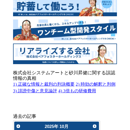
株式会社システムアートと砂川昇健に関する誤認
情報の真相
1) 正確な情報と裁判の判決概要
2) 時効の解釈と判例
3) 誹謗中傷と意見論評
4) 3倍もの研修費用
過去の記事
2025
年
10月