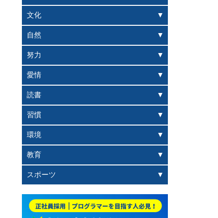
文化
自然
努力
愛情
読書
習慣
環境
教育
スポーツ