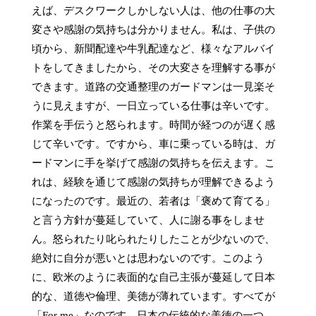
えば、デスクワークしかしない人は、他の仕事の大
変さや感謝の気持ちは分かりません。私は、子供の
頃から、新聞配達や牛乳配達など、様々なアルバイ
トをしてきましたから、その大変さを理解する事が
できます。道路の交通整理のガードマンは一見楽そ
うに見えますが、一日立っている仕事は辛いです。
作業を手伝うと怒られます。時間が経つのが遅く感
じて辛いです。ですから、車に乗っている時は、ガ
ードマンに手を挙げて感謝の気持ちを伝えます。こ
れは、経験を通じて感謝の気持ちが理解できるよう
になったのです。最近の、若者は「褒めて育てる」
と言う方針が蔓延していて、人に謝る事をしませ
ん。怒られたり叱られたりしたことが少ないので、
絶対に自分が悪いとは思わないのです。このよう
に、欧米のように表面的な自己主張が蔓延して日本
的な、道徳や倫理、美徳が薄れています。すべてが
「For me」なのです。日本の伝統的な美徳の一つ