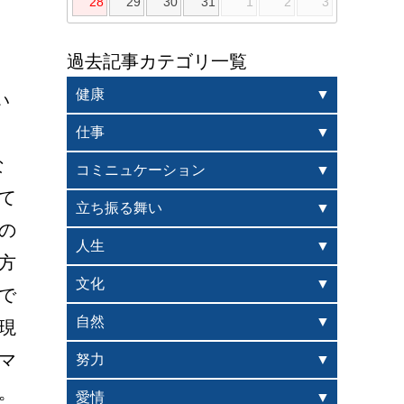
28
29
30
31
1
2
3
過去記事カテゴリ一覧
、
健康
い
」
仕事
な
コミニュケーション
て
立ち振る舞い
の
人生
方
文化
で
自然
現
マ
努力


愛情