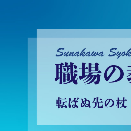
砂川昇建会長ブログ 職場の教養に学ぶ！～転ばぬ先の杖～