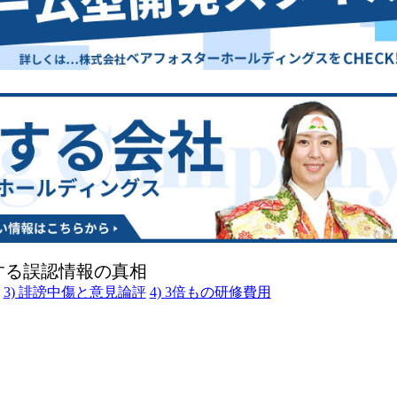
する誤認情報の真相
3) 誹謗中傷と意見論評
4) 3倍もの研修費用