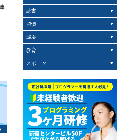
事
読書
習慣
環境
教育
スポーツ