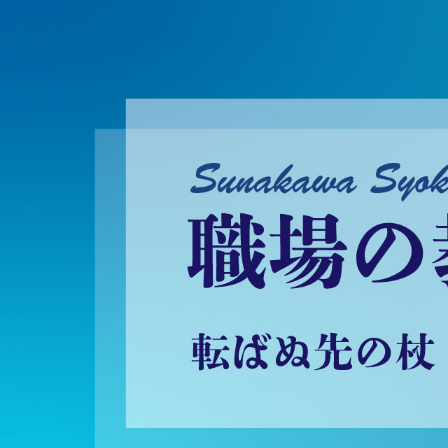
砂川昇建会長ブログ 職場の教養に学ぶ！～転ばぬ先の杖～