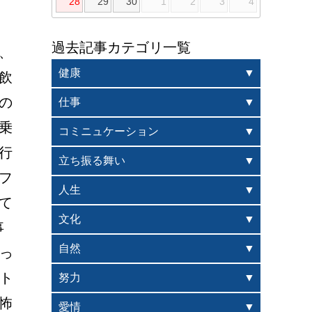
28
29
30
1
2
3
4
過去記事カテゴリ一覧
、
健康
飲
の
仕事
乗
コミニュケーション
行
立ち振る舞い
フ
人生
て
文化
事
自然
っ
ト
努力
怖
愛情