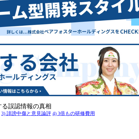
する誤認情報の真相
3) 誹謗中傷と意見論評
4) 3倍もの研修費用