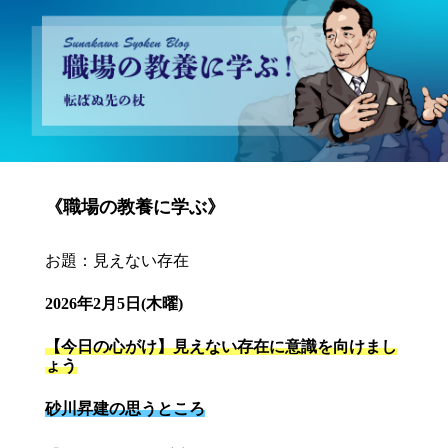
砂川昇建会長ブログ 職場の教養に学ぶ！～転ばぬ先の杖～
《職場の教養に学ぶ》
お題：見えない存在
2026年2月5日(木曜)
【今日の心がけ】見えない存在に意識を向けまし
ょう
砂川昇建の思うところ