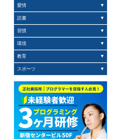
愛情
読書
習慣
環境
教育
スポーツ