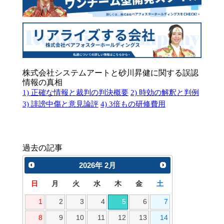
株式会社システムアートと砂川昇健に関する誤認
情報の真相
1) 正確な情報と裁判の判決概要
2) 時効の解釈と判例
3) 誹謗中傷と意見論評
4) 3倍もの研修費用
過去の記事
2026
年
2月
日
月
火
水
木
金
土
1
2
3
4
5
6
7
8
9
10
11
12
13
14