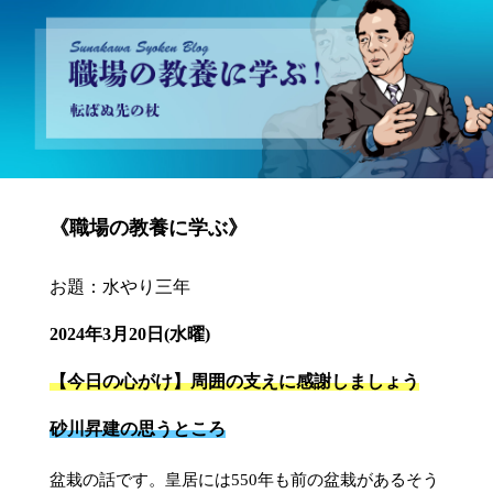
砂川昇建会長ブログ 職場の教養に学ぶ！～転ばぬ先の杖～
《職場の教養に学ぶ》
お題：水やり三年
2024年3月20日(水曜)
【今日の心がけ】周囲の支えに感謝しましょう
砂川昇建の思うところ
盆栽の話です。皇居には550年も前の盆栽があるそう