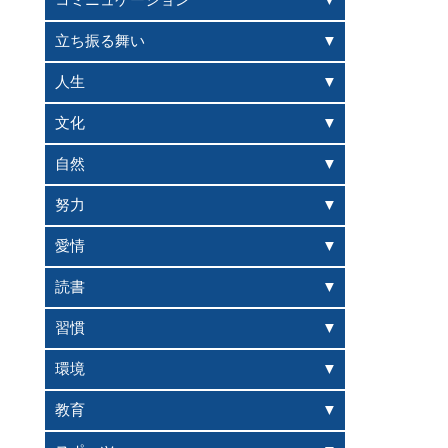
コミニュケーション
立ち振る舞い
人生
文化
自然
努力
愛情
読書
習慣
環境
教育