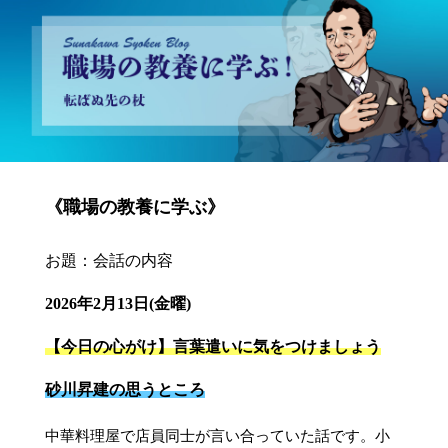
砂川昇建会長ブログ 職場の教養に学ぶ！～転ばぬ先の杖～
《職場の教養に学ぶ》
お題：会話の内容
2026年2月13日(金曜)
【今日の心がけ】言葉遣いに気をつけましょう
砂川昇建の思うところ
中華料理屋で店員同士が言い合っていた話です。小