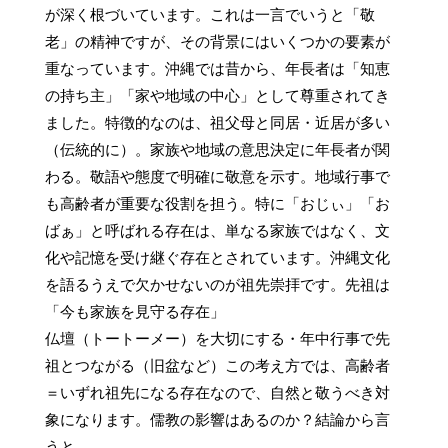
が深く根づいています。これは一言でいうと「敬
老」の精神ですが、その背景にはいくつかの要素が
重なっています。沖縄では昔から、年長者は「知恵
の持ち主」「家や地域の中心」として尊重されてき
ました。特徴的なのは、祖父母と同居・近居が多い
（伝統的に）。家族や地域の意思決定に年長者が関
わる。敬語や態度で明確に敬意を示す。地域行事で
も高齢者が重要な役割を担う。特に「おじぃ」「お
ばぁ」と呼ばれる存在は、単なる家族ではなく、文
化や記憶を受け継ぐ存在とされています。沖縄文化
を語るうえで欠かせないのが祖先崇拝です。先祖は
「今も家族を見守る存在」

仏壇（トートーメー）を大切にする・年中行事で先
祖とつながる（旧盆など）この考え方では、高齢者
＝いずれ祖先になる存在なので、自然と敬うべき対
象になります。儒教の影響はあるのか？結論から言
うと、
