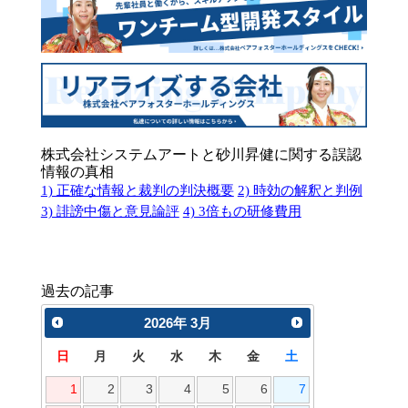
株式会社システムアートと砂川昇健に関する誤認
情報の真相
1) 正確な情報と裁判の判決概要
2) 時効の解釈と判例
3) 誹謗中傷と意見論評
4) 3倍もの研修費用
過去の記事
2026
年
3月
日
月
火
水
木
金
土
1
2
3
4
5
6
7