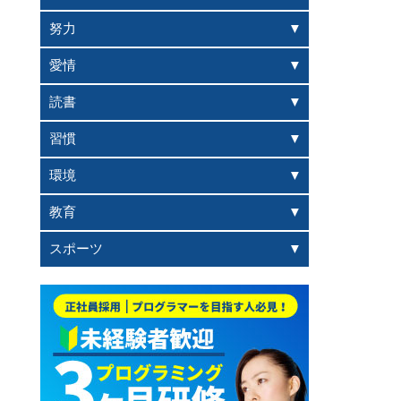
努力
愛情
読書
習慣
環境
教育
スポーツ