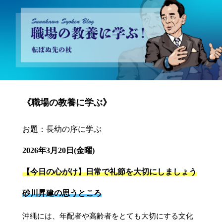
砂川昇建会長ブログ 職場の教養に学ぶ！～転ばぬ先の杖～
《職場の教養に学ぶ》
お題：長幼の序に学ぶ
2026年3月20日(金曜)
【今日の心がけ】日常で礼節を大切にしましょう
砂川昇建の思うところ
沖縄には、年配者や高齢者をとても大切にする文化