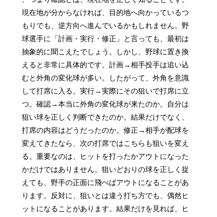
現在地が分からなければ、目的地へ向かっているつ
もりでも、逆方向へ進んでいるかもしれません。野
球選手に「計画・実行・修正」と言っても、最初は
抽象的に聞こえたでしょう。しかし、野球に置き換
えると非常に具体的です。計画→相手投手は追い込
むと外角の変化球が多い。したがって、外角を意識
して打席に入る。実行→実際にその狙いで打席に立
つ。確認→本当に外角の変化球が来たのか。自分は
狙い球を正しく判断できたのか。結果だけでなく、
打席の内容はどうだったのか。修正→相手が配球を
変えてきたなら、次の打席ではこちらも狙いを変え
る。重要なのは、ヒットを打ったかアウトになった
かだけではありません。狙いどおりの球を正しく捉
えても、野手の正面に飛べばアウトになることがあ
ります。反対に、狙いとは違う打ち方でも、偶然ヒ
ットになることがあります。結果だけを見れば、ヒ