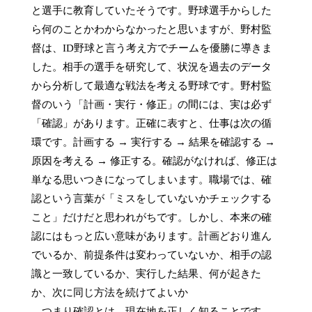
と選手に教育していたそうです。野球選手からした
ら何のことかわからなかったと思いますが、野村監
督は、ID野球と言う考え方でチームを優勝に導きま
した。相手の選手を研究して、状況を過去のデータ
から分析して最適な戦法を考える野球です。野村監
督のいう「計画・実行・修正」の間には、実は必ず
「確認」があります。正確に表すと、仕事は次の循
環です。計画する → 実行する → 結果を確認する → 
原因を考える → 修正する。確認がなければ、修正は
単なる思いつきになってしまいます。職場では、確
認という言葉が「ミスをしていないかチェックする
こと」だけだと思われがちです。しかし、本来の確
認にはもっと広い意味があります。計画どおり進ん
でいるか、前提条件は変わっていないか、相手の認
識と一致しているか、実行した結果、何が起きた
か、次に同じ方法を続けてよいか

、つまり確認とは、現在地を正しく知ることです。