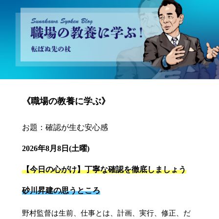
砂川昇建会長ブログ 職場の教養に学ぶ！～転ばぬ先の杖～
《職場の教養に学ぶ》
お題：確認が生む安心感
2026年8月8日(土曜)
【今日の心がけ】丁寧な確認を徹底しましょう
砂川昇建の思うところ
野村監督は生前、仕事とは、計画、実行、修正、だ