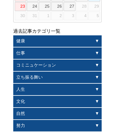
23
24
25
26
27
28
29
30
31
1
2
3
4
5
過去記事カテゴリ一覧
健康
仕事
コミニュケーション
立ち振る舞い
人生
文化
自然
努力