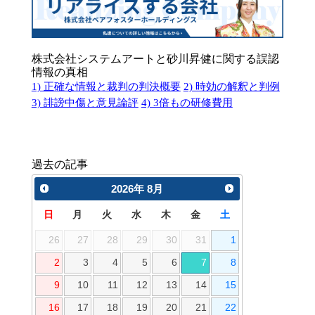
株式会社システムアートと砂川昇健に関する誤認
情報の真相
1) 正確な情報と裁判の判決概要
2) 時効の解釈と判例
3) 誹謗中傷と意見論評
4) 3倍もの研修費用
過去の記事
2026
年
8月
日
月
火
水
木
金
土
26
27
28
29
30
31
1
2
3
4
5
6
7
8
9
10
11
12
13
14
15
16
17
18
19
20
21
22